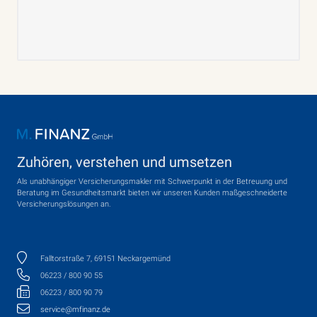
Zuhören, verstehen und umsetzen
Als unabhängiger Versicherungsmakler mit Schwerpunkt in der Betreuung und
Beratung im Gesundheitsmarkt bieten wir unseren Kunden maßgeschneiderte
Versicherungslösungen an.
Falltorstraße 7, 69151 Neckargemünd
06223 / 800 90 55
06223 / 800 90 79
service@mfinanz.de